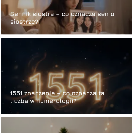
Sennik siostra – co oznacza sen o
siostrze?
1551 znaczenie – co oznacza ta
liczba w numerologii?