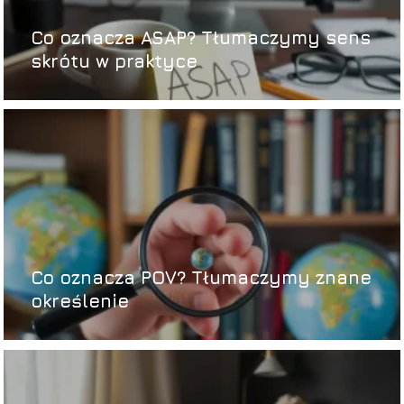
Co oznacza ASAP? Tłumaczymy sens
skrótu w praktyce
Co oznacza POV? Tłumaczymy znane
określenie