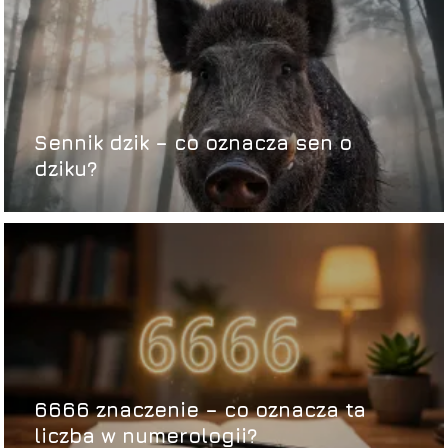
Sennik dzik – co oznacza sen o
dziku?
6666 znaczenie – co oznacza ta
liczba w numerologii?